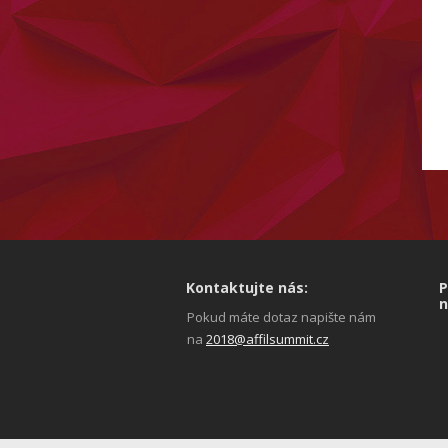
Kontaktujte nás:
P
n
Pokud máte dotaz napište nám
na
2018@affilsummit.cz